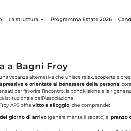
o
La struttura
Programma Estate 2026
Cand
za a Bagni Froy
una vacanza alternativa che unisce relax, scoperta e cres
, espressive e orientate al benessere della persona
: cor
ti per favorire l’incontro, la condivisione e la rigenera
ità istituzionale dell’Associazione.
 Froy APS offre
vitto e alloggio
, che comprende:
del giorno di arrivo
(generalmente il sabato) al
pranzo d