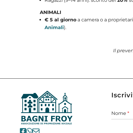
Ragazzi (9–14 anni): sconto del
20%
s
ANIMALI
€ 5 al giorno
a camera o a proprietari
Animali
).
Il prev
Iscriv
Nome
*


