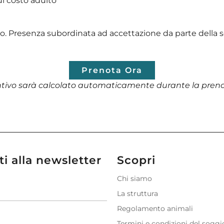
ul costo adulto
o. Presenza subordinata ad accettazione da parte della se
Prenota Ora
entivo sarà calcolato automaticamente durante la preno
iti alla newsletter
Scopri
Chi siamo
La struttura
Regolamento animali
Termini e condizioni del sogg